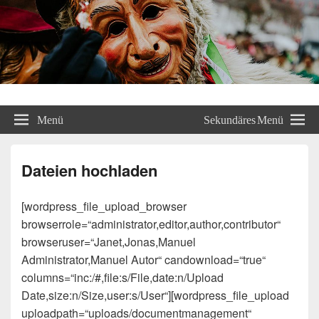
Breithutgilde Gosbach e.V.
Informationen über unseren Verein
Menü
Sekundäres Menü
Dateien hochladen
[wordpress_file_upload_browser
browserrole=“administrator,editor,author,contributor“
browseruser=“Janet,Jonas,Manuel
Administrator,Manuel Autor“ candownload=“true“
columns=“inc:/#,file:s/File,date:n/Upload
Date,size:n/Size,user:s/User“][wordpress_file_upload
uploadpath=“uploads/documentmanagement“