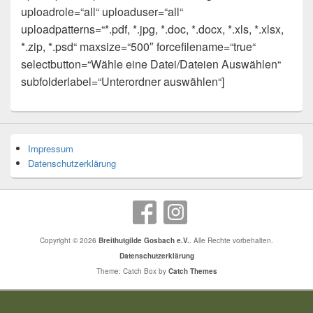
uploadrole=“all“ uploaduser=“all“
uploadpatterns=“*.pdf, *.jpg, *.doc, *.docx, *.xls, *.xlsx,
*.zip, *.psd“ maxsize=“500″ forcefilename=“true“
selectbutton=“Wähle eine Datei/Dateien Auswählen“
subfolderlabel=“Unterordner auswählen“]
Impressum
Datenschutzerklärung
Copyright © 2026
Breithutgilde Gosbach e.V.
. Alle Rechte vorbehalten.
Datenschutzerklärung
Theme: Catch Box by
Catch Themes