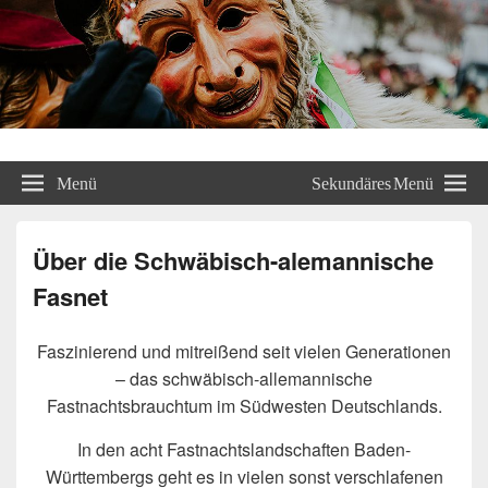
Breithutgilde Gosbach e.V.
Informationen über unseren Verein
Menü
Sekundäres Menü
Über die Schwäbisch-alemannische
Fasnet
Faszinierend und mitreißend seit vielen Generationen
– das schwäbisch-allemannische
Fastnachtsbrauchtum im Südwesten Deutschlands.
In den acht Fastnachtslandschaften Baden-
Württembergs geht es in vielen sonst verschlafenen